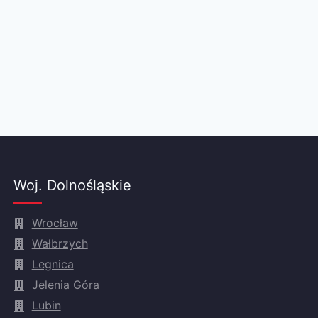
Woj. Dolnośląskie
Wrocław
Wałbrzych
Legnica
Jelenia Góra
Lubin