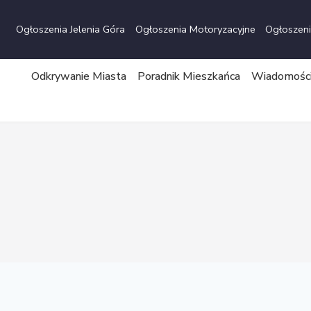
Przejdź
do
Ogłoszenia Jelenia Góra
Ogłoszenia Motoryzacyjne
Ogłoszeni
treści
Odkrywanie Miasta
Poradnik Mieszkańca
Wiadomości 