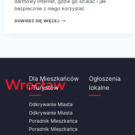
darmowy internet, gdzie go szukać i jak
bezpiecznie z niego korzystać.
WROCŁAW
DOWIEDZ SIĘ WIĘCEJ
W ZASIĘGU
SIECI:
PRZEWODNIK
PO DARMOWYM
INTERNECIE
MIEJSKIM
Wrocław
Dla Mieszkańców
Ogłoszenia
i Turystów
lokalne
Odkrywanie Miasta
Odkrywanie Miasta
Poradnik Mieszkańca
Poradnik Mieszkańca