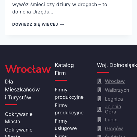
wywóz śmieci czy dziury w drogach – to
domena Urzędu…
DOLNOŚLĄSKI
DOWIEDZ SIĘ WIĘCEJ
URZĄD
WOJEWÓDZKI
WE
WROCŁAWIU
Wrocław
Katalog
Woj. Dolnośląsk
Firm
Wrocław
Dla
Mieszkańców
Firmy
Wałbrzych
produkcyjne
i Turystów
Legnica
Firmy
Jelenia
Góra
produkcyjne
Odkrywanie
Lubin
Firmy
Miasta
usługowe
Głogów
Odkrywanie
Firmy