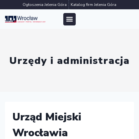
Przejdź
Ogłoszenia Jelenia Góra
Katalog firm Jelenia Góra
do
treści
Urzędy i administracja
Urząd Miejski
Wrocławia