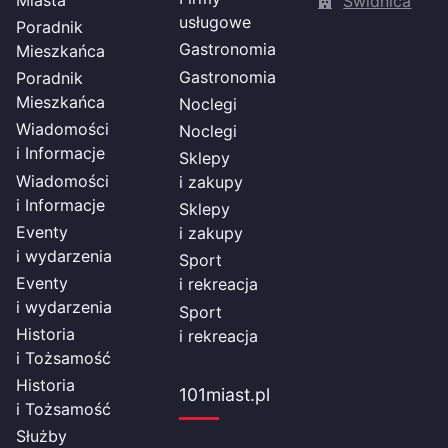
Miasta
Świdnica
usługowe
Poradnik
Gastronomia
Mieszkańca
Gastronomia
Poradnik
Mieszkańca
Noclegi
Wiadomości
Noclegi
i Informacje
Sklepy
Wiadomości
i zakupy
i Informacje
Sklepy
Eventy
i zakupy
i wydarzenia
Sport
Eventy
i rekreacja
i wydarzenia
Sport
Historia
i rekreacja
i Tożsamość
Historia
101miast.pl
i Tożsamość
Służby