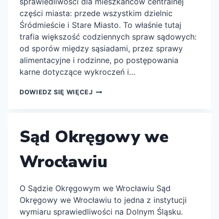
sprawiedliwości dla mieszkańców centralnej
części miasta: przede wszystkim dzielnic
Śródmieście i Stare Miasto. To właśnie tutaj
trafia większość codziennych spraw sądowych:
od sporów między sąsiadami, przez sprawy
alimentacyjne i rodzinne, po postępowania
karne dotyczące wykroczeń i…
SĄD
DOWIEDZ SIĘ WIĘCEJ
REJONOWY
DLA
WROCŁAWIA-
ŚRÓDMIEŚCIA
Sąd Okręgowy we
WE
WROCŁAWIU
Wrocławiu
O Sądzie Okręgowym we Wrocławiu Sąd
Okręgowy we Wrocławiu to jedna z instytucji
wymiaru sprawiedliwości na Dolnym Śląsku.