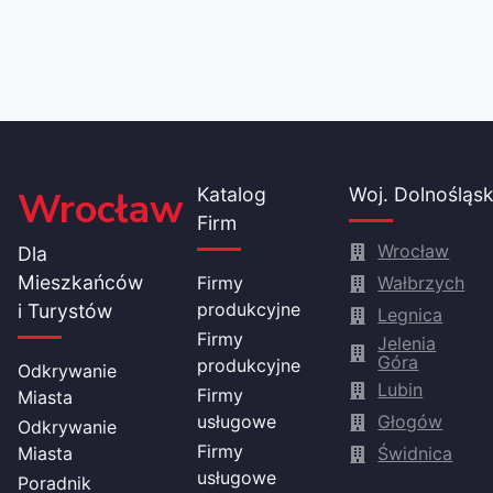
Wrocław
Katalog
Woj. Dolnośląsk
Firm
Wrocław
Dla
Mieszkańców
Firmy
Wałbrzych
produkcyjne
i Turystów
Legnica
Firmy
Jelenia
Góra
produkcyjne
Odkrywanie
Lubin
Firmy
Miasta
usługowe
Głogów
Odkrywanie
Firmy
Miasta
Świdnica
usługowe
Poradnik