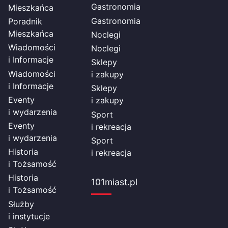
Gastronomia
Mieszkańca
Gastronomia
Poradnik
Mieszkańca
Noclegi
Wiadomości
Noclegi
i Informacje
Sklepy
Wiadomości
i zakupy
i Informacje
Sklepy
Eventy
i zakupy
i wydarzenia
Sport
Eventy
i rekreacja
i wydarzenia
Sport
Historia
i rekreacja
i Tożsamość
Historia
101miast.pl
i Tożsamość
Służby
i instytucje